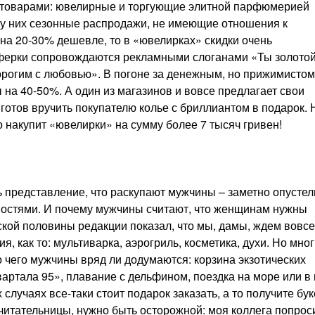
и товарами: ювелирные и торгующие элитной парфюмерией
– у них сезонные распродажи, не имеющие отношения к
 на 20-30% дешевле, то в «ювелирках» скидки очень
ферки сопровождаются рекламными слоганами «Ты золото
орогим с любовью». В погоне за денежным, но прижимистом
 на 40-50%. А один из магазинов и вовсе предлагает свои
готов вручить покупателю колье с бриллиантом в подарок. 
о накупит «ювелирки» на сумму более 7 тысяч гривен!
 представление, что раскупают мужчины – заметно опустел
ностями. И почему мужчины считают, что женщинам нужны
кой половины редакции показал, что мы, дамы, ждем вовсе
ия, как то: мультиварка, аэрогриль, косметика, духи. Но мно
о чего мужчины вряд ли додумаются: корзина экзотических
вартала 95», плавание с дельфином, поездка на море или в
лучаях все-таки стоит подарок заказать, а то получите бук
е читательницы, нужно быть осторожной: моя коллега попрос