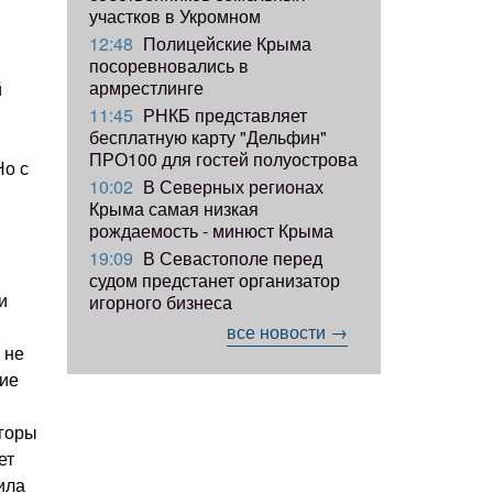
участков в Укромном
12:48
Полицейские Крыма
посоревновались в
армрестлинге
й
11:45
РНКБ представляет
бесплатную карту "Дельфин"
ПРО100 для гостей полуострова
Но с
10:02
В Северных регионах
Крыма самая низкая
рождаемость - минюст Крыма
19:09
В Севастополе перед
судом предстанет организатор
и
игорного бизнеса
все новости →
 не
гие
 горы
ет
ила