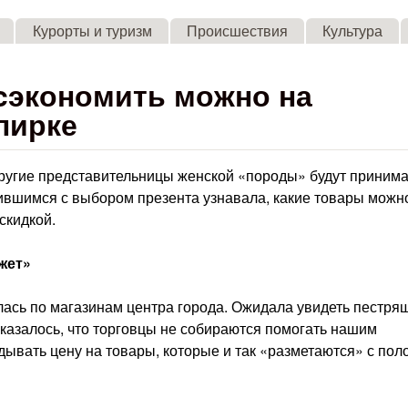
Skip to main content
Курорты и туризм
Происшествия
Культура
 cэкономить можно на
лирке
другие представительницы женской «породы» будут принима
ившимся с выбором презента узнавала, какие товары можн
скидкой.
жет»
лась по магазинам центра города. Ожидала увидеть пестря
казалось, что торговцы не собираются помогать нашим
дывать цену на товары, которые и так «разметаются» с поло