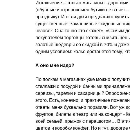
Исключение – только магазины с дорогим
(обувные и «тряпочные» бутики не в счет 
празднику). И если духи предлагают купить
существенные! Заманчивые скидочные ци
человек. Она точно это скажет», «Самым д
покупателем торговцы готовы снизить цены
золотые шедевры со скидкой в 70% и даже 
одним условием: колье достанется тому, кт
А оно мне надо?
По полкам в магазинах уже можно получить
стеллажи с посудой и банными принадлеж
сервизы, тарелки и сахарницы? Опрос женс
этого. Есть, конечно, и практичные пожелан
ответы меня буквально поразили. Вот уж д
фруктов, билеты в театр или на концерт «К
всей семьей, прыжок с парашютом… В этих с
цветов и коробку конфет. Но и тут, дороги