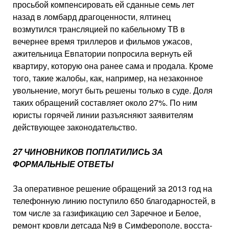
просьбой компенсиро­вать ей сданные семь лет
назад в ломбард драгоценности, ялти­нец
возмутился трансляцией по кабельному ТВ в
вечернее время триллеров и фильмов ужасов,
ажительница Евпатории попро­сила вернуть ей
квартиру, кото­рую она ранее сама и продала. Кроме
того, такие жалобы, как, например, на незаконное
уволь­нение, могут быть решены толь­ко в суде. Доля
таких обращений составляет около 27%. По ним
юристы горячей линии разъясня­ют заявителям
действующее за­конодательство.
27 ЧИНОВНИКОВ ПОПЛАТИЛИСЬ ЗА
ФОРМАЛЬНЫЕ ОТВЕТЫ
За оперативное решение об­ращений за 2013 год на
теле­фонную линию поступило 650 благодарностей, в
том числе за газификацию сел Заречное и Белое,
ремонт кровли детса­да №9 в Симферополе, восста­