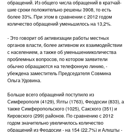
обращений. Из общего числа обращений в кратчай­
шие сроки положительно ре­шены 3908, то есть
более 33%. При этом в сравнении с 2012 годом
количество обращений уменьшилось на 13,2%.
- Это говорит об активиза­ции работы местных
органов власти, более активном их взаимодействии
с населени­ем, а также об уменьшенииколичества
проблемных во­просов, по котором заявите­ли
обычно обращаются на те­лефонную линию, -
убеждена заместитель Председателя Совмина
Ольга Удовина.
Больше всего обращений поступило из
Симферополя (4129), Ялты (1763), Феодосии (833), а
также Симферополь­ского (1025), Сакского (351) и
Кировского (299) районов. По сравнению с 2012
годом зна­чительно увеличилось количе­ство
обращений из Феодосии - на 154 (22,7%) и Алушты -