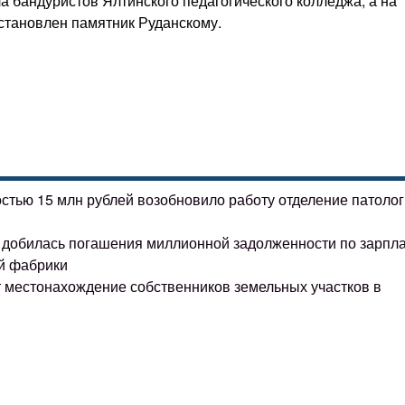
ла бандуристов Ялтинского педагогического колледжа, а на
тановлен памятник Руданскому.
остью 15 млн рублей возобновило работу отделение патоло
ке добилась погашения миллионной задолженности по зарпл
й фабрики
т местонахождение собственников земельных участков в