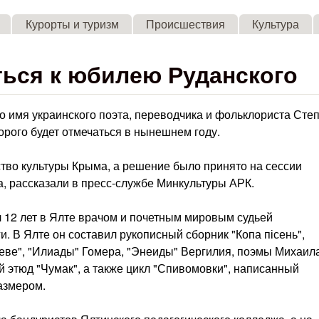
Skip to main content
Курорты и туризм
Происшествия
Культура
ться к юбилею Руданского
 имя украинского поэта, переводчика и фольклориста Сте
орого будет отмечаться в нынешнем году.
тво культуры Крыма, а решение было принято на сессии
а, рассказали в пресс-службе Минкультуры АРК.
л 12 лет в Ялте врачом и почетным мировым судьей
 В Ялте он составил рукописный сборник "Копа пісень",
еве", "Илиады" Гомера, "Энеиды" Вергилия, поэмы Михаил
 этюд "Чумак", а также цикл "Спивомовки", написанный
азмером.