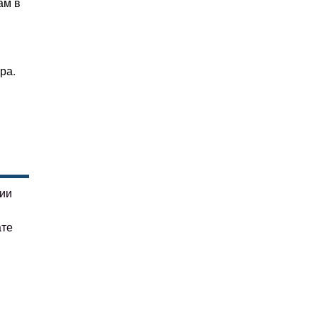
ам в
ра.
гии
ате