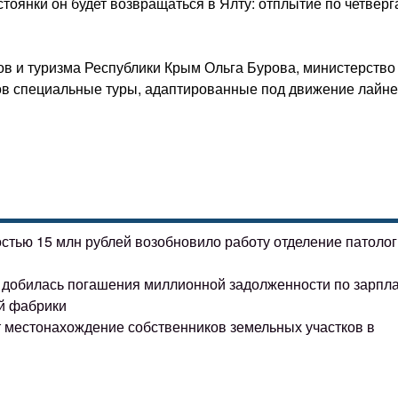
тоянки он будет возвращаться в Ялту: отплытие по четверг
ов и туризма Республики Крым Ольга Бурова, министерство
тов специальные туры, адаптированные под движение лайне
остью 15 млн рублей возобновило работу отделение патоло
ке добилась погашения миллионной задолженности по зарпл
й фабрики
т местонахождение собственников земельных участков в