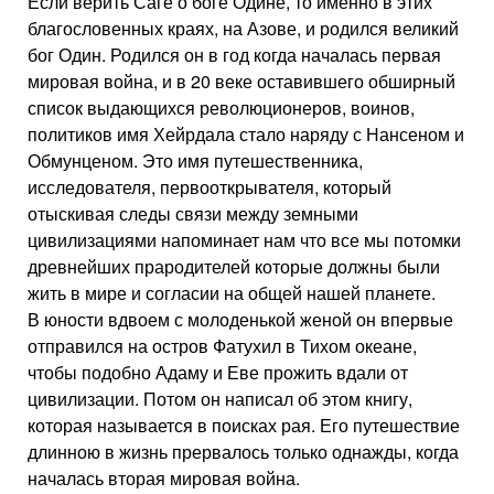
Если верить Саге о боге Одине, то именно в этих
благословенных краях, на Азове, и родился великий
бог Один. Родился он в год когда началась первая
мировая война, и в 20 веке оставившего обширный
список выдающихся революционеров, воинов,
политиков имя Хейрдала стало наряду с Нансеном и
Обмунценом. Это имя путешественника,
исследователя, первооткрывателя, который
отыскивая следы связи между земными
цивилизациями напоминает нам что все мы потомки
древнейших прародителей которые должны были
жить в мире и согласии на общей нашей планете.
В юности вдвоем с молоденькой женой он впервые
отправился на остров Фатухил в Тихом океане,
чтобы подобно Адаму и Еве прожить вдали от
цивилизации. Потом он написал об этом книгу,
которая называется в поисках рая. Его путешествие
длинною в жизнь прервалось только однажды, когда
началась вторая мировая война.