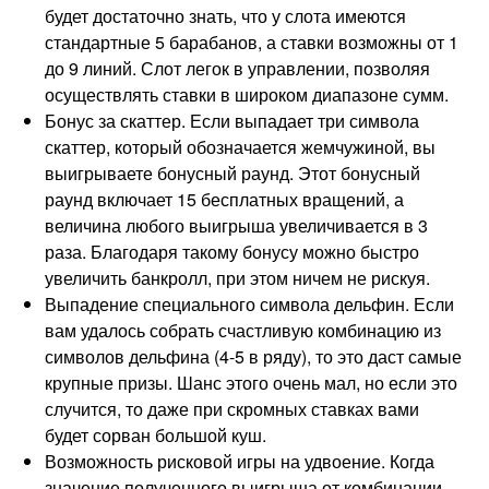
будет достаточно знать, что у слота имеются
стандартные 5 барабанов, а ставки возможны от 1
до 9 линий. Слот легок в управлении, позволяя
осуществлять ставки в широком диапазоне сумм.
Бонус за скаттер. Если выпадает три символа
скаттер, который обозначается жемчужиной, вы
выигрываете бонусный раунд. Этот бонусный
раунд включает 15 бесплатных вращений, а
величина любого выигрыша увеличивается в 3
раза. Благодаря такому бонусу можно быстро
увеличить банкролл, при этом ничем не рискуя.
Выпадение специального символа дельфин. Если
вам удалось собрать счастливую комбинацию из
символов дельфина (4-5 в ряду), то это даст самые
крупные призы. Шанс этого очень мал, но если это
случится, то даже при скромных ставках вами
будет сорван большой куш.
Возможность рисковой игры на удвоение. Когда
значение полученного выигрыша от комбинации