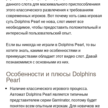
данного слота для маскимального приспособлениея
этого классического развлечения к требованиям
современных игроков. Вот почему хоть сама игровая
суть Dolphins Pearl не нова, слот имеет все
необходимое, чтобы предоставить положительный и
интересный пользовательский опыт.
Если вы никогда не играли в Dolphins Pearl, то вы
хотите знать, какими же особенностями и
преимуществами обладает этот видео слот. Давай
познакомимся с основными из них.
Особенности и плюсы Dolphins
Pearl
Наличие классического игрового процесса.
Автомат Dolphins Pearl является типичным
представителем серии Gaminator, поэтому будет
понятен всем опытным игрокам. Для новичков же