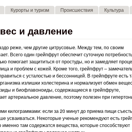
Skip to main content
Курорты и туризм
Происшествия
Культура
вес и давление
здо реже, чем другие цитрусовые. Между тем, по своим
ает. Всего один грейпфрут обеспечит суточную потребност
ько помогает защититься от простуды, но и замедляет проц
лица и проблем с кожей. Кроме того, грейпфрут – замечате
правиться с усталостью и бессонницей. В грейпфруте есть 
организма излишки холестерина и нормализует обмен вещес
козиды и биофлавоноиды, содержащиеся в грейпфруте,
ает артериальное давление, поэтому полезен при гипертон
ими килограммами: если за 20 минут до приема пищи съест
ьше усваиваться. Некоторые ученые рекомендуют есть грей
то именно там содержатся вещества, которые способствуют