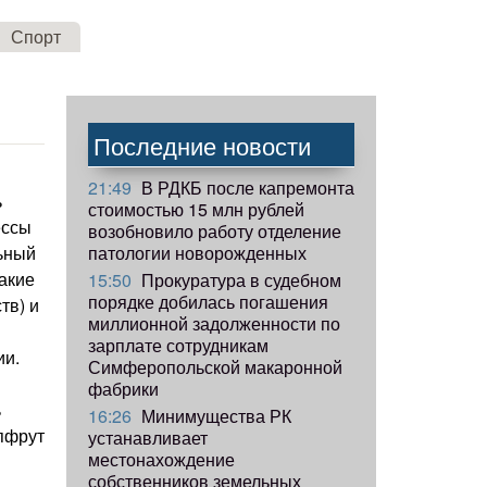
Спорт
Последние новости
21:49
В РДКБ после капремонта
ь
стоимостью 15 млн рублей
ессы
возобновило работу отделение
патологии новорожденных
льный
такие
15:50
Прокуратура в судебном
порядке добилась погашения
тв) и
миллионной задолженности по
зарплате сотрудникам
ии.
Симферопольской макаронной
фабрики
ь
16:26
Минимущества РК
пфрут
устанавливает
местонахождение
собственников земельных