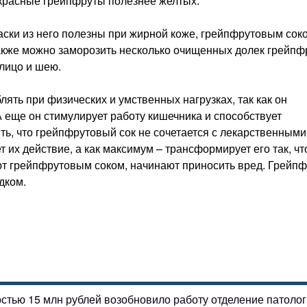
о красные грейпфруты полезнее желтых.
аски из него полезны при жирной коже, грейпфрутовым сок
акже можно заморозить несколько очищенных долек грейпф
лицо и шею.
ять при физических и умственных нагрузках, так как он
 еще он стимулирует работу кишечника и способствует
ь, что грейпфрутовый сок не сочетается с лекарственными
 их действие, а как максимум – трансформирует его так, чт
ют грейпфрутовым соком, начинают приносить вред. Грейпф
дком.
остью 15 млн рублей возобновило работу отделение патоло