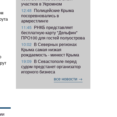
участков в Укромном
12:48
Полицейские Крыма
ом
посоревновались в
рута
армрестлинге
11:45
РНКБ представляет
бесплатную карту "Дельфин"
ПРО100 для гостей полуострова
10:02
В Северных регионах
Крыма самая низкая
рождаемость - минюст Крыма
о
19:09
В Севастополе перед
рут
судом предстанет организатор
игорного бизнеса
все новости →
гии