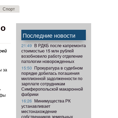
Спорт
 о
Последние новости
21:49
В РДКБ после капремонта
стоимостью 15 млн рублей
оей
возобновило работу отделение
патологии новорожденных
15:50
Прокуратура в судебном
ы за
порядке добилась погашения
миллионной задолженности по
зарплате сотрудникам
ь
Симферопольской макаронной
фабрики
афы
16:26
Минимущества РК
устанавливает
местонахождение
собственников земельных