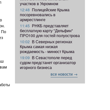
л
участков в Укромном
12:48
Полицейские Крыма
посоревновались в
армрестлинге
о
11:45
РНКБ представляет
рн.
бесплатную карту "Дельфин"
. По
ПРО100 для гостей полуострова
ез
10:02
В Северных регионах
Крыма самая низкая
рождаемость - минюст Крыма
19:09
В Севастополе перед
аш
судом предстанет организатор
 вам
игорного бизнеса
все новости →
работы