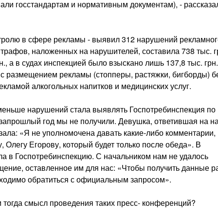
вали госстандартам и нормативным документам), - рассказа
нтролю в сфере рекламы - выявил 312 нарушений рекламног
трафов, наложенных на нарушителей, составила 738 тыс. г
., а в судах инспекцией было взыскано лишь 137,8 тыс. грн
с размещением рекламы (стопперы, растяжки, бигборды) б
екламой алкогольных напитков и медицинских услуг.
меньше нарушений стала выявлять Госпотребинспекция по
озапрошлый год мы не получили. Девушка, ответившая на н
азала: «Я не уполномочена давать какие-либо комментарии,
 Олегу Егорову, который будет только после обеда». В
а в Госпотребинспекцию. С начальником нам не удалось
щение, оставленное им для нас: «Чтобы получить данные 
обходимо обратиться с официальным запросом».
м тогда смысл проведения таких пресс- конференций?