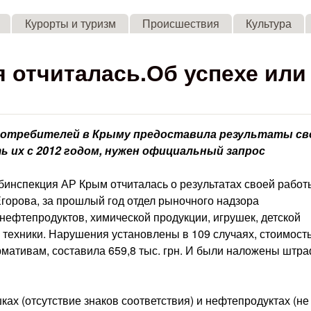
Skip to main content
Курорты и туризм
Происшествия
Культура
 отчиталась.Об успехе или
потребителей в Крыму предоставила результаты св
ь их с 2012 годом, нужен официальный запрос
бинспекция АР Крым отчиталась о результатах своей работ
Егорова, за прошлый год отдел рыночного надзора
нефтепродуктов, химической продукции, игрушек, детской
 техники. Нарушения установлены в 109 случаях, стоимост
рмативам, составила 659,8 тыс. грн. И были наложены штр
ах (отсутствие знаков соответствия) и нефтепродуктах (не