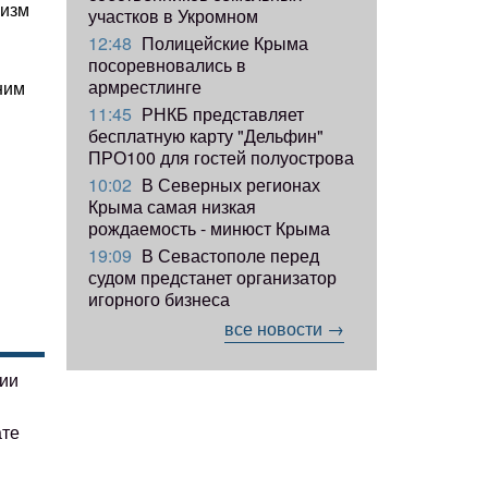
шизм
участков в Укромном
12:48
Полицейские Крыма
посоревновались в
армрестлинге
ним
11:45
РНКБ представляет
бесплатную карту "Дельфин"
ПРО100 для гостей полуострова
10:02
В Северных регионах
Крыма самая низкая
рождаемость - минюст Крыма
19:09
В Севастополе перед
судом предстанет организатор
игорного бизнеса
все новости →
гии
ате