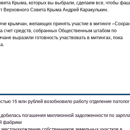
Совета Крыма, которых вы выбрали, сделаем все, чтобы фа
т Верховного Совета Крыма Андрей Каракулькин.
яче крымчан, желающих принять участие в митинге «Сохра
 за счет средств, собранных Общественным штабом по
чане выразили готовность участвовать в митингах, пока
а.
остью 15 млн рублей возобновило работу отделение патоло
ке добилась погашения миллионной задолженности по зарпл
й фабрики
т местонахождение собственников земельных участков в