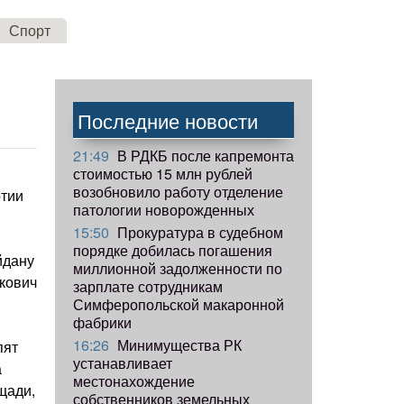
Спорт
Последние новости
21:49
В РДКБ после капремонта
стоимостью 15 млн рублей
возобновило работу отделение
ртии
патологии новорожденных
15:50
Прокуратура в судебном
порядке добилась погашения
йдану
миллионной задолженности по
укович
зарплате сотрудникам
Симферопольской макаронной
фабрики
16:26
Минимущества РК
пят
устанавливает
а
местонахождение
щади,
собственников земельных