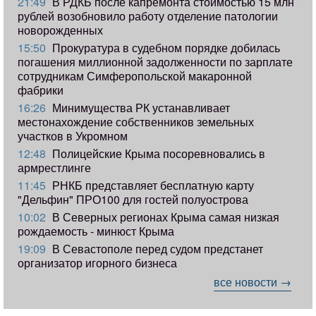
21:49
В РДКБ после капремонта стоимостью 15 млн
рублей возобновило работу отделение патологии
новорожденных
15:50
Прокуратура в судебном порядке добилась
погашения миллионной задолженности по зарплате
сотрудникам Симферопольской макаронной
фабрики
16:26
Минимущества РК устанавливает
местонахождение собственников земельных
участков в Укромном
12:48
Полицейские Крыма посоревновались в
армрестлинге
11:45
РНКБ представляет бесплатную карту
"Дельфин" ПРО100 для гостей полуострова
10:02
В Северных регионах Крыма самая низкая
рождаемость - минюст Крыма
19:09
В Севастополе перед судом предстанет
организатор игорного бизнеса
все новости →