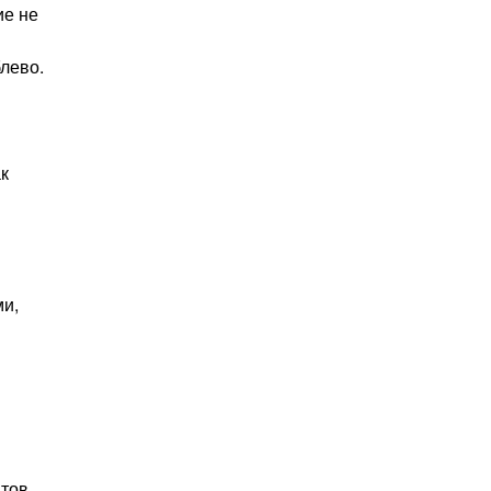
ие не
лево.
к
ми,
нтов