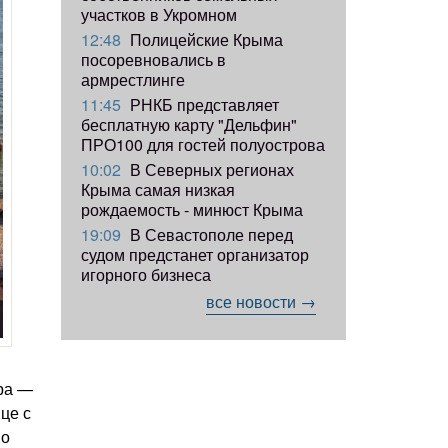
участков в Укромном
12:48
Полицейские Крыма
посоревновались в
армрестлинге
11:45
РНКБ представляет
бесплатную карту "Дельфин"
ПРО100 для гостей полуострова
10:02
В Северных регионах
Крыма самая низкая
рождаемость - минюст Крыма
19:09
В Севастополе перед
судом предстанет организатор
игорного бизнеса
все новости →
ра —
це с
во