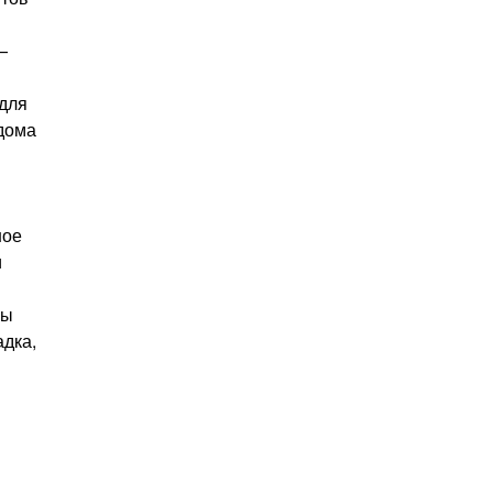
—
 для
 дома
ное
и
ны
адка,