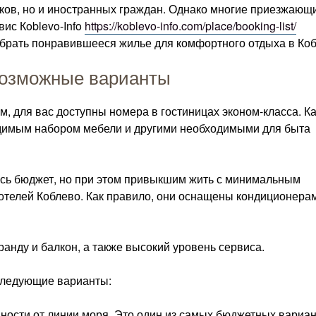
иков, но и иностранных граждан. Однако многие приезжающ
вис Кoblevo-Info
https://koblevo-info.com/place/booking-list/
брать понравившееся жилье для комфортного отдыха в Коб
возможные варианты
 для вас доступны номера в гостиницах эконом-класса. Ка
одимым набором мебели и другими необходимыми для быта
есь бюджет, но при этом привыкшим жить с минимальным
телей Коблево. Как правило, они оснащены кондиционера
анду и балкон, а также высокий уровень сервиса.
следующие варианты:
ности от линии моря. Это один из самых бюджетных вариа