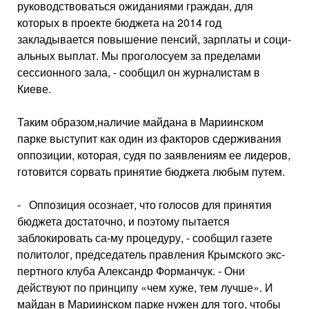
руковод­ствоваться ожиданиями граждан, для
которых в проекте бюджета на 2014 год
закладывается повы­шение пенсий, зарплаты и соци­
альных выплат. Мы проголосуем за пределами
сессионного зала, - сообщил он журналистам в
Киеве.
Таким образом,наличие майдана в Мариинском
парке выступит как один из факторов сдерживания
оп­позиции, которая, судя по заявлени­ям ее лидеров,
готовится сорвать принятие бюджета любым путем.
- Оппозиция осознает, что голосов для принятия
бюджета достаточно, и поэтому пытается
заблокировать са-му процедуру, - со­общил газете
полито­лог, председатель прав­ления Крымского экс­
пертного клуба Алек­сандр Форманчук. - Они
действуют по принципу «чем хуже, тем лучше». И
майдан в Мариинском парке нужен для того, чтобы