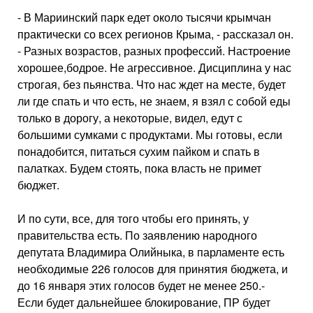
- В Мариинский парк едет около тысячи крымчан
практически со всех регионов Крыма, - рассказал он.
- Разных возрастов, разных профессий. Настроение
хорошее,бодрое. Не агрессивное. Дисципли­на у нас
строгая, без пьянства. Что нас ждет на месте, будет
ли где спать и что есть, не знаем, я взял с собой еды
только в дорогу, а неко­торые, видел, едут с
большими сум­ками с продуктами. Мы готовы, если
понадобится, питаться сухим пай­ком и спать в
палатках. Будем сто­ять, пока власть не примет
бюджет.
И по сути, все, для того чтобы его принять, у
правительства есть. По за­явлению народного
депутата Влади­мира Олийныка, в парламенте есть
необходимые 226 голосов для при­нятия бюджета, и
до 16 января этих голосов будет не менее 250.-
Если будет дальнейшее бло­кирование, ПР будет