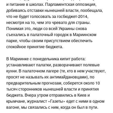
и питание в школах. Парламентская оппозиция,
добиваясь отставки нынешней власти, пообещала,
что не будет голосовать за госбюджет-2014,
несмотря на то, чем это чревато для страны.
Понимая это, люди со всей Украины снова
съехались в палаточный городок в Мариинском
парке, чтобы своим присутствием обеспечить
спокойное принятие бюджета.
В Мариинке с понедельника кипит работа:
устанавливают палатки, раз­ворачивают полевые
кухни. В пала­точном лагере (те, кто в нем участвуют,
просят не называть их антимайдановцами), по
предварительным прогно­зам, соберется около 10
тысяч сторон­ников нынешней власти и принятия
бюджета. Вчера утром отправились в Киев и
крымчане, журналист «Газеты» едет с ними в одном
вагоне, мы связа­лись с ним, когда он был в пути.