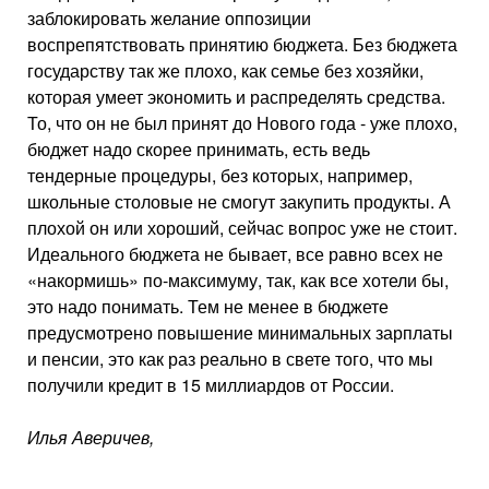
заблоки­ровать желание оппозиции
воспрепятствовать принятию бюджета. Без бюджета
государству так же плохо, как семье без хозяй­ки,
которая умеет экономить и рас­пределять средства.
То, что он не был принят до Нового года - уже плохо,
бюджет надо скорее прини­мать, есть ведь
тендерные процеду­ры, без которых, например,
школь­ные столовые не смогут закупить продукты. А
плохой он или хоро­ший, сейчас вопрос уже не стоит.
Идеального бюджета не бывает, все равно всех не
«накормишь» по-максимуму, так, как все хотели бы,
это надо понимать. Тем не ме­нее в бюджете
предусмотрено по­вышение минимальных зарплаты
и пенсии, это как раз реально в свете того, что мы
получили кре­дит в 15 миллиардов от России.
Илья Аверичев,