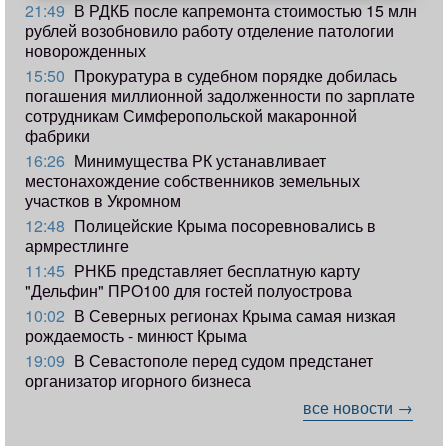
21:49
В РДКБ после капремонта стоимостью 15 млн
рублей возобновило работу отделение патологии
новорожденных
15:50
Прокуратура в судебном порядке добилась
погашения миллионной задолженности по зарплате
сотрудникам Симферопольской макаронной
фабрики
16:26
Минимущества РК устанавливает
местонахождение собственников земельных
участков в Укромном
12:48
Полицейские Крыма посоревновались в
армрестлинге
11:45
РНКБ представляет бесплатную карту
"Дельфин" ПРО100 для гостей полуострова
10:02
В Северных регионах Крыма самая низкая
рождаемость - минюст Крыма
19:09
В Севастополе перед судом предстанет
организатор игорного бизнеса
все новости →