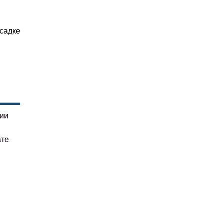
садке
гии
ате