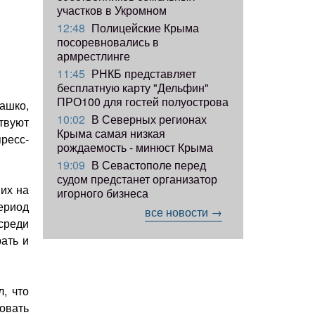
участков в Укромном
12:48
Полицейские Крыма
посоревновались в
армрестлинге
11:45
РНКБ представляет
бесплатную карту "Дельфин"
ПРО100 для гостей полуострова
ашко,
10:02
В Северных регионах
твуют
Крыма самая низкая
ресс-
рождаемость - минюст Крыма
19:09
В Севастополе перед
судом предстанет организатор
их на
игорного бизнеса
ериод
все новости →
среди
ать и
, что
овать