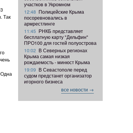
участков в Укромном
13
12:48
Полицейские Крыма
. Так
посоревновались в
армрестлинге
11:45
РНКБ представляет
бесплатную карту "Дельфин"
ПРО100 для гостей полуострова
10:02
В Северных регионах
го
Крыма самая низкая
очень
рождаемость - минюст Крыма
19:09
В Севастополе перед
 Одна
судом предстанет организатор
игорного бизнеса
все новости →