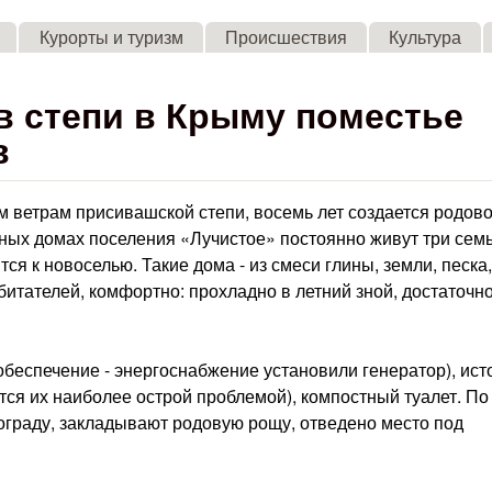
Skip to main content
Курорты и туризм
Происшествия
Культура
в степи в Крыму поместье
в
ем ветрам присивашской степи, восемь лет создается родов
ных домах поселения «Лучистое» постоянно живут три семь
ся к новоселью. Такие дома - из смеси глины, земли, песка,
битателей, комфортно: прохладно в летний зной, достаточн
беспечение - энергоснабжение установили генератор), ист
тся их наиболее острой проблемой), компостный туалет. По
граду, закладывают родовую рощу, отведено место под