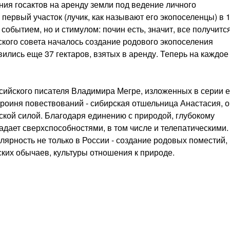
ия госактов на аренду земли под ведение личного
 первый участок (лучик, как называют его экопоселенцы) в 
событием, но и стимулом: почин есть, значит, все получится
ьского совета началось создание родового экопоселения
вились еще 37 гектаров, взятых в аренду. Теперь на каждое
сийского писателя Владимира Мегре, изложенных в серии е
ероиня повествований - сибирская отшельница Анастасия, 
кой силой. Благодаря единению с природой, глубокому
дает сверхспособностями, в том числе и телепатическими.
ярность не только в России - создание родовых поместий,
ких обычаев, культуры отношения к природе.