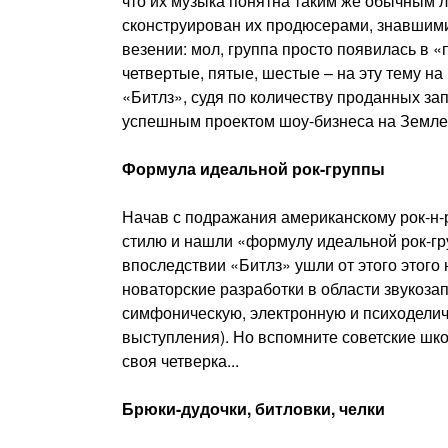
что их музыка понятна таким же обычным 
сконструирован их продюсерами, знавшими
везении: мол, группа просто появилась в 
четвертые, пятые, шестые – на эту тему н
«Битлз», судя по количеству проданных з
успешным проектом шоу-бизнеса на Земле, 
Формула идеальной рок-группы
Начав с подражания американскому рок-н-р
стилю и нашли «формулу идеальной рок-груп
впоследствии «Битлз» ушли от этого этого
новаторские разработки в области звукоза
симфоническую, электронную и психодели
выступления). Но вспомните советские школ
своя четверка...
Брюки-дудочки, битловки, челки