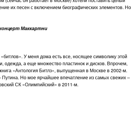
(сейчас он работает в Москве) хотели поставить целый
ение их песен с включением биографических элементов. Но
 концерт Маккартни
«битлов». У меня дома есть все, носящее символику этой
ки, одежда, а еще множество пластинок и дисков. Впрочем,
книга «Антология Битлз», выпущенная в Москве в 2002-м.
 – Путина. Но мое ярчайшее впечатление из самых свежих –
овский СК «Олимпийский» в 2011-м.