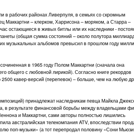
ли в рабочих районах Ливерпуля, в семьях со скромным
ец Маккартни – клерком, Харрисона – моряком, а Старра –
йчас остающиеся в живых битлы или их наследники - посто
ланеты (общая сумма состояний – около полутора миллиар
 их музыкальных альбомов превысил в прошлом году милл
, сочиненная в 1965 году Полом Маккартни (сначала она
его общего с любовной лирикой). Согласно книге рекордов
о 2500 кавер-версий (перепевок) – больше, чем на любую д
 композиций) принадлежат наследникам певца Майкла Джекс
да, в результате финансовой борьбы между владельцами фи
Леннона и Маккартни, сами авторы полностью лишились
упила австралийская телекомпания ATV, впоследствии прод
олю поп-музыки» (а тот перепродал половину «Сони Мьюзик