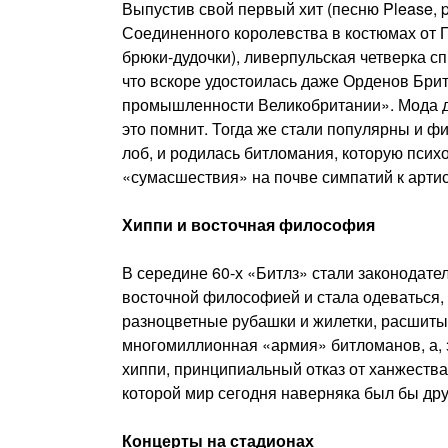
Выпустив свой первый хит (песню Please, p
Соединенного королевства в костюмах от П
брюки-дудочки), ливерпульская четверка 
что вскоре удостоилась даже Орденов Бри
промышленности Великобритании». Мода д
это помнит. Тогда же стали популярны и 
лоб, и родилась битломания, которую пси
«сумасшествия» на почве симпатий к артис
Хиппи и восточная философия
В середине 60-х «Битлз» стали законодате
восточной философией и стала одеваться,
разноцветные рубашки и жилетки, расшитые
многомиллионная «армия» битломанов, а, з
хиппи, принципиальный отказ от ханжества
которой мир сегодня наверняка был бы дру
Концерты на стадионах