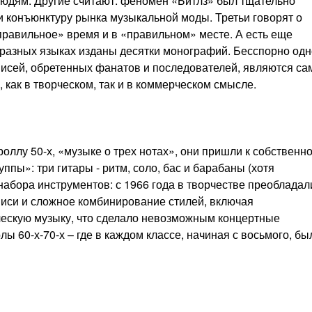
людям. Другие считают: феномен «Битлз» был тщательно
 конъюнктуру рынка музыкальной моды. Третьи говорят о
«правильное» время и в «правильном» месте. А есть еще
а разных языках изданы десятки монографий. Бесспорно одн
аписей, обретенных фанатов и последователей, являются с
как в творческом, так и в коммерческом смысле.
оллу 50-х, «музыке о трех нотах», они пришли к собственн
пы»: три гитары - ритм, соло, бас и барабаны (хотя
 набора инструментов: с 1966 года в творчестве преобладал
писи и сложное комбинирование стилей, включая
ческую музыку, что сделало невозможным концертные
ы 60-х-70-х – где в каждом классе, начиная с восьмого, бы