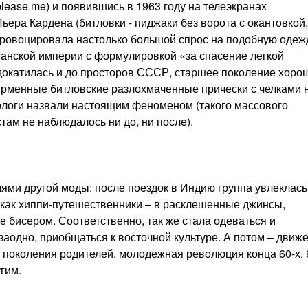
lease me) и появившись в 1963 году на телеэкранах
ьера Кардена (битловки - пиджаки без ворота с окантовкой,
спровоцировала настолько большой спрос на подобную одеж
танской империи с формулировкой «за спасение легкой
окатилась и до просторов СССР, старшее поколение хоро
фирменные битловские разлохмаченные прически с челками 
хологи назвали настоящим феноменом (такого массового
там не наблюдалось ни до, ни после).
лями другой моды: после поездок в Индию группа увлеклась
 как хиппи-путешественники – в расклешенные джинсы,
 бисером. Соответственно, так же стала одеваться и
аодно, приобщаться к восточной культуре. А потом – движ
 поколения родителей, молодежная революция конца 60-х, 
гим.