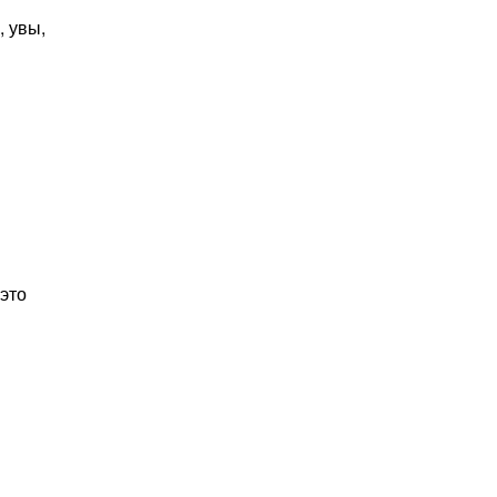
, увы,
 это