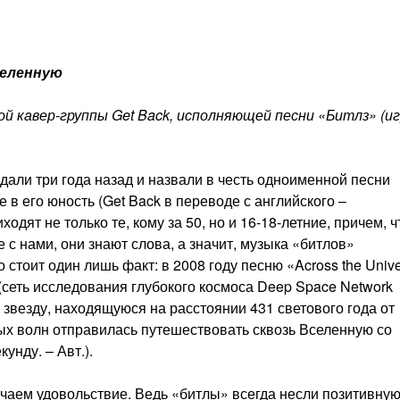
селенную
ой кавер-группы Get Back, исполняющей песни «Битлз» (и
здали три года назад и назвали в честь одноименной песни
в его юность (Get Back в переводе с английского –
дят не только те, кому за 50, но и 16-18-летние, причем, ч
 с нами, они знают слова, а значит, музыка «битлов»
 стоит один лишь факт: в 2008 году песню «Across the Univ
(сеть исследования глубокого космоса Deep Space Network
звезду, находящуюся на расстоянии 431 светового года от
ых волн отправилась путешествовать сквозь Вселенную со
унду. – Авт.).
учаем удовольствие. Ведь «битлы» всегда несли позитивну