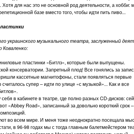
 Хотя для нас это не основной род деятельности, а хобби: 
петиционной базе вместо того, чтобы идти пить пиво...
пластинки
ого украинского музыкального театра, заслуженный деят
р Коваленко:
 виниловые пластинки «Битлз», которые были выпущены.
ской консерватории. Запретный плод! Все гонялись за запи
пришли кассетные магнитофоны, стали появляться первые
считалось супер – идти по улице «с музыкой»... Как и все
битлов».
себя в кабинете в театре, где полно разных CD-дисков: се
а вот «Abbey Road», записанный за довольно короткий срок –
 композиций.
уют во всем мире. И меня тоже неоднократно посещала мы
тати, в 96-98 годах мы с тогда главным балетмейстером те