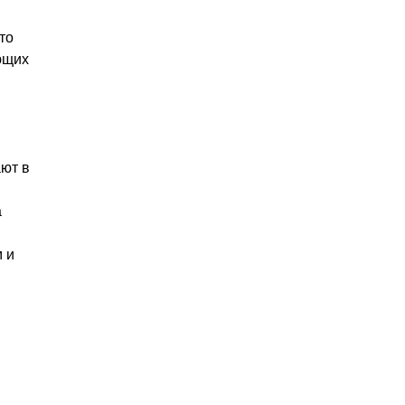
то
ющих
ают в
а
 и