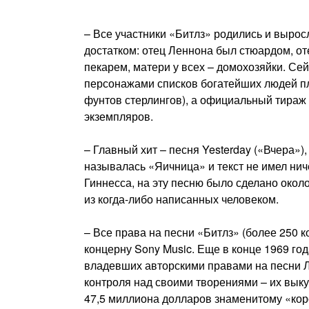
– Все участники «Битлз» родились и вырос
достатком: отец Леннона был стюардом, от
пекарем, матери у всех – домохозяйки. Се
персонажами списков богатейших людей п
фунтов стерлингов), а официальный тираж
экземпляров.
– Главный хит – песня Yesterday («Вчера»)
называлась «Яичница» и текст не имел нич
Гиннесса, на эту песню было сделано окол
из когда-либо написанных человеком.
– Все права на песни «Битлз» (более 250
концерну Sony Music. Еще в конце 1969 го
владевших авторскими правами на песни 
контроля над своими творениями – их вык
47,5 миллиона долларов знаменитому «кор