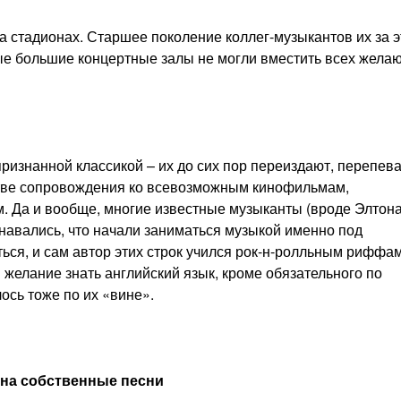
а стадионах. Старшее поколение коллег-музыкантов их за э
мые большие концертные залы не могли вместить всех жела
признанной классикой – их до сих пор переиздают, перепев
стве сопровождения ко всевозможным кинофильмам,
. Да и вообще, многие известные музыканты (вроде Элтон
навались, что начали заниматься музыкой именно под
ься, и сам автор этих строк учился рок-н-ролльным риффам
 желание знать английский язык, кроме обязательного по
ось тоже по их «вине».
на собственные песни