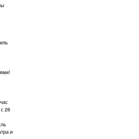
мы
ель
сями!
йчас
 с 26
сль
атра и