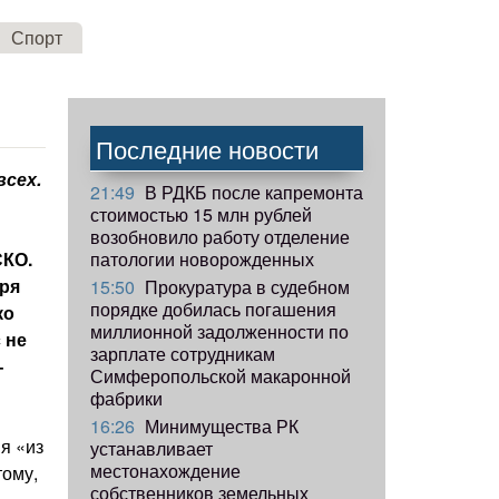
Спорт
Последние новости
всех.
21:49
В РДКБ после капремонта
стоимостью 15 млн рублей
возобновило работу отделение
патологии новорожденных
СКО.
аря
15:50
Прокуратура в судебном
порядке добилась погашения
ко
миллионной задолженности по
 не
зарплате сотрудникам
–
Симферопольской макаронной
фабрики
16:26
Минимущества РК
я «из
устанавливает
местонахождение
тому,
собственников земельных