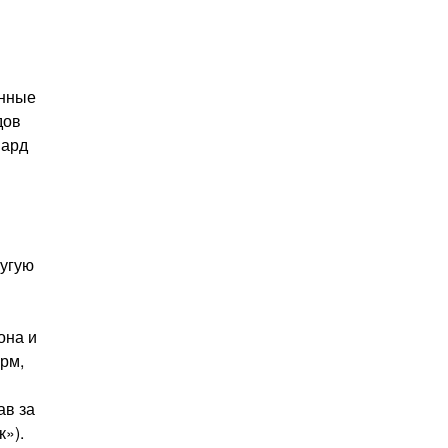
янные
дов
иард
ругую
она и
рм,
ав за
»).