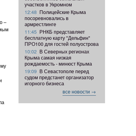
участков в Укромном
12:48
Полицейские Крыма
посоревновались в
о –
армрестлинге
амым
11:45
РНКБ представляет
бесплатную карту "Дельфин"
ПРО100 для гостей полуострова
10:02
В Северных регионах
Крыма самая низкая
рождаемость - минюст Крыма
ому
19:09
В Севастополе перед
судом предстанет организатор
и
игорного бизнеса
все новости →
ла