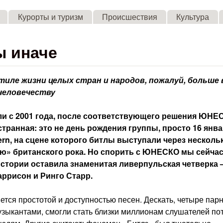
Skip to main content
Курорты и туризм
Происшествия
Культура
ы иначе
тиле жизни целых стран и народов, пожалуй, больше 
человечеству
и с 2001 года, после соответствующего решения ЮНЕ
транная: это не день рождения группы, просто 16 янв
ern, на сцене которого битлы выступали через несколь
ью» британского рока. Но спорить с ЮНЕСКО мы сейчас
истории оставила знаменитая ливерпульская четверка 
аррисон и Ринго Старр.
яется простотой и доступностью песен. Дескать, четыре парн
зыкантами, смогли стать близки миллионам слушателей по