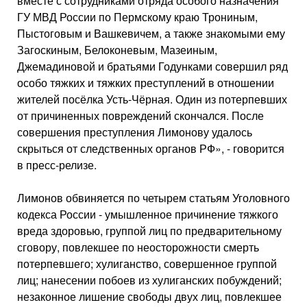
вместе с сотрудниками отряда особого назначения
ГУ МВД России по Пермскому краю Трониным,
Пыстоговым и Вашкевичем, а также знакомыми ему
Загоскиным, Белоконевым, Мазеиным,
Джемадиновой и братьями Годунками совершил ряд
особо тяжких и тяжких преступлений в отношении
жителей посёлка Усть-Чёрная. Один из потерпевших
от причиненных повреждений скончался. После
совершения преступления Лимонову удалось
скрыться от следственных органов РФ», - говорится
в пресс-релизе.
Лимонов обвиняется по четырем статьям Уголовного
кодекса России - умышленное причинение тяжкого
вреда здоровью, группой лиц по предварительному
сговору, повлекшее по неосторожности смерть
потерпевшего; хулиганство, совершенное группой
лиц; нанесении побоев из хулиганских побуждений;
незаконное лишение свободы двух лиц, повлекшее