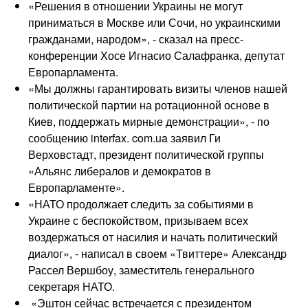
«Решения в отношении Украины не могут
приниматься в Москве или Сочи, но украинскими
граж­данами, народом», - сказал на пресс-
конференции Хосе Игнасио Салафранка, депутат
Европарла­мента.
«Мы должны гарантировать ви­зиты членов нашей
политической партии на ротационной основе в
Киев, поддержать мирные демон­страции», - по
сообщению interfax. com.ua заявил Ги
Верховстадт, президент политической группы
«Альянс либералов и демократов в
Европарламенте».
«НАТО продолжает следить за со­бытиями в
Украине с беспокойством, призываем всех
воздержаться от насилия и начать политический
диа­лог», - написал в своем «Твиттере» Александр
Рассел Вершбоу, заме­ститель генерального
секретаря НАТО.
«Эштон сейчас встречается с пре­зидентом