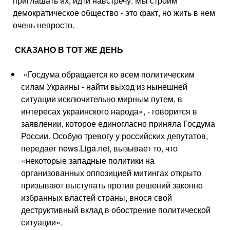
приглашать их, идти навстречу. Мы строим
демократическое общество - это факт, но жить в нем
очень не­просто.
СКАЗАНО В ТОТ ЖЕ ДЕНЬ
«Госдума обращается ко всем по­литическим
силам Украины - найти выход из нынешней
ситуации исклю­чительно мирным путем, в
интересах украинского народа», - говорится в
заявлении, которое единогласно приняла Госдума
России. Особую тревогу у российских депутатов,
пере­дает news.Liga.net, вызывает то, что
«некоторые западные политики на
организованных оппозицией митингах открыто
призывают выступать против решений законно
избранных властей страны, внося свой
деструктивный вклад в обострение политической
ситуации».