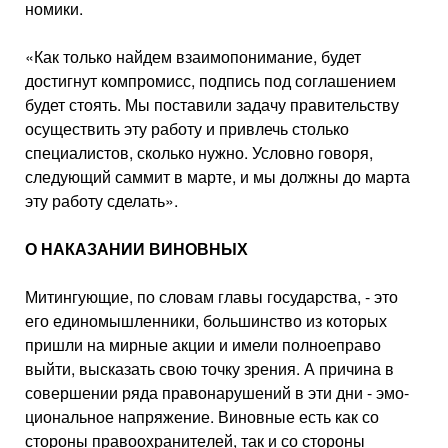
номики.
«Как только найдем взаимопони­мание, будет
достигнут компромисс, подпись под соглашением
будет сто­ять. Мы поставили задачу правитель­ству
осуществить эту работу и при­влечь столько
специалистов, сколько нужно. Условно говоря,
следующий саммит в марте, и мы должны до марта
эту работу сделать».
О НАКАЗАНИИ ВИНОВНЫХ
Митингующие, по словам главы го­сударства, - это
его единомышлен­ники, большинство из которых
приш­ли на мирные акции и имели полноеправо
выйти, высказать свою точку зрения. А причина в
совершении ря­да правонарушений в эти дни - эмо­
циональное напряжение. Виновные есть как со
стороны правоохраните­лей, так и со стороны