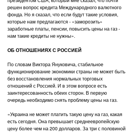
президентом США, который мне сказал, что поч­ти
решен вопрос кредита Междуна­родного валютного
фонда. Но я ска­зал, что если будут такие условия,
которые нам предлагаются - «замо­розить»
заработные платы, пенсии, повысить цены на газ -
нам такие кредиты не нужны».
ОБ ОТНОШЕНИЯХ С РОССИЕЙ
По словам Виктора Януковича, стабильное
функционирование эко­номики страны не может быть
без восстановления нормальных торго­вых
отношений с Россией. И в этом вопросе есть
заинтересованность обеих сторон. В первую
очередь не­обходимо снять проблему цены на газ.
«Украина не может платить такую цену на газ, какая
есть сегодня. Она превышает среднеевропейскую
це­ну более чем на 200 долларов. За три с половиной