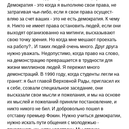
Демократия - это когда я выполняю свои права, не
затрагивая чьи-либо, если я свои права осущест­
вляю за счет ваших - это не есть де­мократия. К чему
я. Никто не имеет права остановить людей, если они
выходят организованно на митинги, высказывают
свою точку зрения. Но когда мне мешают проехать
на рабо­ту?.. И таких людей очень много. Друг друга
нужно уважать. Недопустимо, когда право на слово,
на демонстра­цию превращается в трудности для
жизни миллионов людей. Я пережил много
демонстраций. В 1990 году, когда студенты легли на
гранит: я был главой Верховной Рады, пригласил их
к себе, созвали специальное заседа­ние, они
высказали свои мысли и по­желания, и мы на основе
их мыслей и пожеланий приняли постановление, и
никто никого не бил. И доброволь­но пошел в
отставку премьер Фокин. Нужно учиться демократии,
нужно искать пути общения с молодежью -