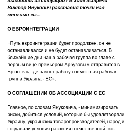
выходить из ситуации? В ходе встречи
Виктор Янукович расста­вил точки над
многими «і»...
О ЕВРОИНТЕГРАЦИИ
«Путь евроинтеграции будет про­должен, он не
останавливался и не будет останавливаться. В
ближайшие дни наша рабочая группа во главе с
первым вице-премьером Арбузовым отправится в
Брюссель, где начнет работу совместная рабочая
группа Украина - ЕС».
О СОГЛАШЕНИИ ОБ АССОЦИАЦИИ С ЕС
Главное, по словам Януковича, - минимизировать
риски, добиться условий, которые бы удовлетворяли
Украину, украинских товаропроиз­водителей, народ и
создавали ус­ловия развития отечественной эко­