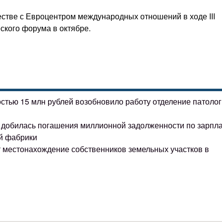
стве с Евроцентром международных отношений в ходе III
кого форума в октябре.
остью 15 млн рублей возобновило работу отделение патоло
ке добилась погашения миллионной задолженности по зарпл
й фабрики
т местонахождение собственников земельных участков в