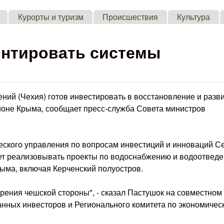
Skip to main content
Курорты и туризм
Происшествия
Культура
онтировать системы
ий (Чехия) готов инвестировать в восстановление и разв
йоне Крыма, сообщает пресс-служба Совета министров
еского управления по вопросам инвестиций и инноваций С
ует реализовывать проекты по водоснабжению и водоотвед
рыма, включая Керченский полуостров.
ения чешской стороны", - сказал Пастушок на совместном
анных инвесторов и Регионального комитета по экономичес