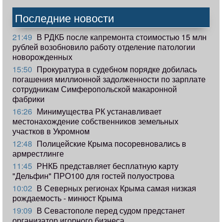
Последние новости
21:49
В РДКБ после капремонта стоимостью 15 млн
рублей возобновило работу отделение патологии
новорожденных
15:50
Прокуратура в судебном порядке добилась
погашения миллионной задолженности по зарплате
сотрудникам Симферопольской макаронной
фабрики
16:26
Минимущества РК устанавливает
местонахождение собственников земельных
участков в Укромном
12:48
Полицейские Крыма посоревновались в
армрестлинге
11:45
РНКБ представляет бесплатную карту
"Дельфин" ПРО100 для гостей полуострова
10:02
В Северных регионах Крыма самая низкая
рождаемость - минюст Крыма
19:09
В Севастополе перед судом предстанет
организатор игорного бизнеса