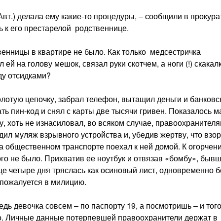
Авт.) делала ему какие-то процедуры, – сообщили в прокура
ь к его престарелой родственнице.
енницы в квартире не было. Как только медсестричка
й на голову мешок, связал руки скотчем, а ноги (!) скакал
ду отсидками?
золотую цепочку, забрал телефон, вытащил деньги и банков
ать пин-код и снял с карты две тысячи гривен. Показалось м
у, хоть не изнасиловал, во всяком случае, правоохранител
дил муляж взрывного устройства и, убедив жертву, что взо
на общественном транспорте поехал к ней домой. К огорчен
ого не было. Прихватив ее ноутбук и отвязав «бомбу», быв
ще четыре дня тряслась как осиновый лист, одновременно б
а пожалуется в милицию.
едь девочка совсем – по паспорту 19, а посмотришь – и тог
о. Личные данные потерпевшей правоохранители держат в