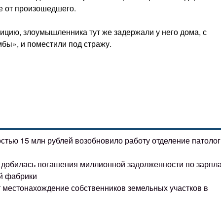
ке от произошедшего.
ицию, злоумышленника тут же задержали у него дома, с
бы», и поместили под стражу.
остью 15 млн рублей возобновило работу отделение патоло
ке добилась погашения миллионной задолженности по зарпл
й фабрики
т местонахождение собственников земельных участков в