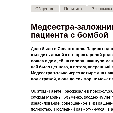
Общество
Политика
Экономика
Медсестра-заложниц
пациента с бомбой
Дело было в Севастополе. Пациент одн
съездить домой к его престарелой родс
вошла в дом, ей на голову накинули меш
ней было ценного, а потом, уверенный 
Медсестра только через четыре дня на
под стражей, а она до сих пор не может 
Об этом «Газете» рассказали в пресс-служ
службы Марины Кузьменко, злодею 49 лет, у
изнасилование, совершенное в извращенн
полностью. Последний раз «откинулся» в ав