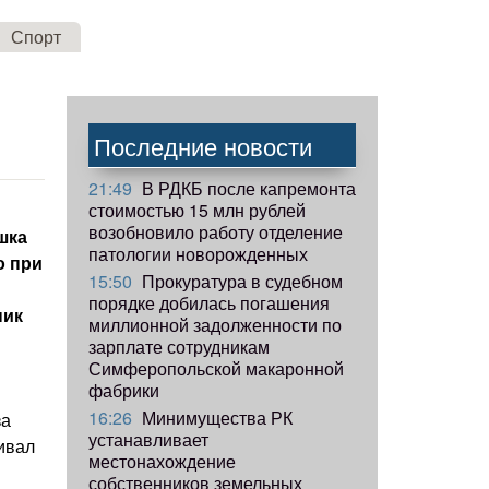
Спорт
Последние новости
21:49
В РДКБ после капремонта
стоимостью 15 млн рублей
возобновило работу отделение
шка
патологии новорожденных
о при
15:50
Прокуратура в судебном
порядке добилась погашения
ник
миллионной задолженности по
зарплате сотрудникам
Симферопольской макаронной
фабрики
16:26
Минимущества РК
за
устанавливает
ивал
местонахождение
собственников земельных