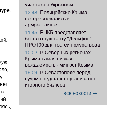
участков в Укромном
туре.
12:48
Полицейские Крыма
посоревновались в
армрестлинге
11:45
РНКБ представляет
бесплатную карту "Дельфин"
кой.
ПРО100 для гостей полуострова
10:02
В Северных регионах
Крыма самая низкая
скую
рождаемость - минюст Крыма
ало,
19:09
В Севастополе перед
ям
судом предстанет организатор
рвет
игорного бизнеса
ию
все новости →
ший
оясь,
о