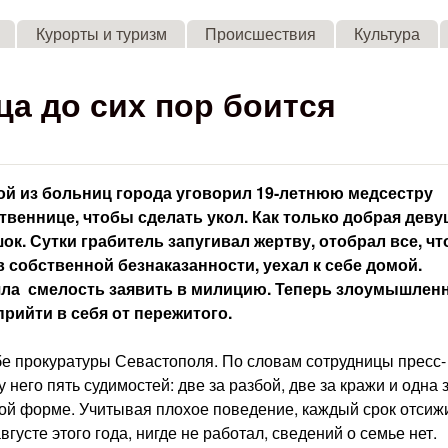
Skip to main content
Курорты и туризм
Происшествия
Культура
а до сих пор боится
ой из больниц города уговорил 19-летнюю медсестру
твеннице, чтобы сделать укол. Как только добрая деву
ок. Сутки грабитель запугивал жертву, отобрал все, чт
в собственной безнаказанности, уехал к себе домой.
шла смелость заявить в милицию. Теперь злоумышлен
прийти в себя от пережитого.
бе прокуратуры Севастополя. По словам сотрудницы пресс-
 него пять судимостей: две за разбой, две за кражи и одна 
ой форме. Учитывая плохое поведение, каждый срок отсиж
густе этого года, нигде не работал, сведений о семье нет.