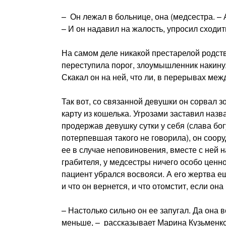
– Он лежал в больнице, она (медсестра. – 
– И он надавил на жалость, упросил сходит
На самом деле никакой престарелой родств
переступила порог, злоумышленник накинул е
Скакал он на ней, что ли, в перерывах меж
Так вот, со связанной девушки он сорвал 
карту из кошелька. Угрозами заставил назв
продержав девушку сутки у себя (слава бог
потерпевшая такого не говорила), он соору
ее в случае неповиновения, вместе с ней 
грабителя, у медсестры ничего особо ценн
пациент убрался восвояси. А его жертва е
и что он вернется, и что отомстит, если он
– Настолько сильно он ее запугал. Да она в
меньше, – рассказывает Марина Кузьменк